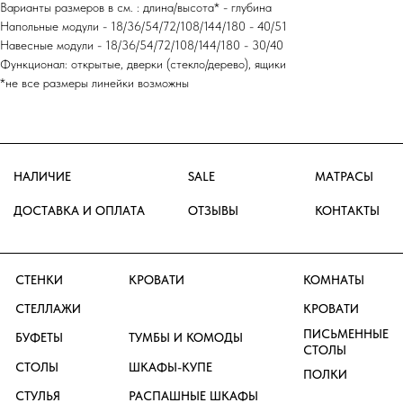
ГАРДЕРОБНЫЕ
ДОПОЛНЕНИЯ
Варианты размеров в см. : длина/высота* - глубина
ПОДУШКИ
Напольные модули - 18/36/54/72/108/144/180 - 40/51
Навесные модули - 18/36/54/72/108/144/180 - 30/40
Функционал: открытые, дверки (стекло/дерево), ящики
МО, р.п. Новоивановское, ул.
Луговая д. 1, ТК ТРИ КИТА 3 этаж
*не все размеры линейки возможны
GRUPPO
+7 (495) 649-20-30
+7 (926) 115-32-85