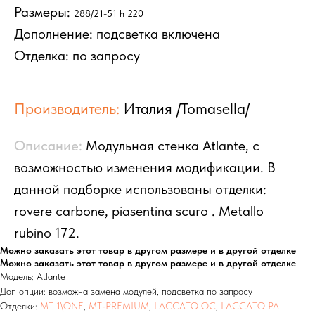
Размеры:
288/21-51 h 220
Дополнение: подсветка включена
Отделка: по запросу
НАЛИЧИЕ
SALE
МАТРАСЫ
ДОСТАВКА И ОПЛАТА
ОТЗЫВЫ
КОНТАКТЫ
Производитель:
Италия /Tomasella/
СТЕНКИ
КРОВАТИ
КОМНАТЫ
СТЕЛЛАЖИ
КРОВАТИ
Описание:
Модульная стенка Atlante, с
ПИСЬМЕННЫЕ
БУФЕТЫ
ТУМБЫ И КОМОДЫ
СТОЛЫ
СТОЛЫ
ШКАФЫ-КУПЕ
возможностью изменения модификации. В
ПОЛКИ
СТУЛЬЯ
РАСПАШНЫЕ ШКАФЫ
данной подборке использованы отделки:
ГАРДЕРОБНЫЕ
rovere carbone, piasentina scuro . Metallo
ЗЕРКАЛА
rubino 172.
ПОСТЕРЫ
СТОЛИКИ
Можно заказать этот товар в другом размере и в другой отделке
ЧАСЫ
ДЛЯ СИДЕНЬЯ
Можно заказать этот товар в другом размере и в другой отделке
КОВРЫ
ПОЛКИ
Модель: Atlante
ПЛЕДЫ
ПРИХОЖАЯ
Доп опции: возможна замена модулей, подсветка по запросу
ОБОИ
ЗЕРКАЛА
Отделки:
MT 1\ONE
,
MT-PREMIUM
,
LACCATO OC
,
LACCATO PA