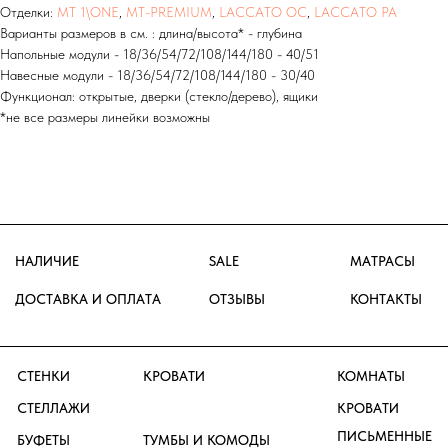
ПЛЕДЫ
ПРИХОЖАЯ
Отделки:
MT 1\ONE
,
MT-PREMIUM
,
LACCATO OC
,
LACCATO PA
ОБОИ
ЗЕРКАЛА
Варианты размеров в см. : длина/высота* - глубина
ГАРДЕРОБНЫЕ
ДОПОЛНЕНИЯ
Напольные модули - 18/36/54/72/108/144/180 - 40/51
ПОДУШКИ
Навесные модули - 18/36/54/72/108/144/180 - 30/40
Функционал: открытые, дверки (стекло/дерево), ящики
*не все размеры линейки возможны
МО, р.п. Новоивановское, ул.
Луговая д. 1, ТК ТРИ КИТА 3 этаж
GRUPPO
+7 (495) 649-20-30
+7 (926) 115-32-85