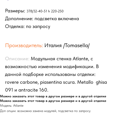
Размеры:
378/32-40-51 h 220-250
Дополнение: подсветка включена
Отделка: по запросу
НАЛИЧИЕ
SALE
МАТРАСЫ
ДОСТАВКА И ОПЛАТА
ОТЗЫВЫ
КОНТАКТЫ
Производитель:
Италия /Tomasella/
СТЕНКИ
КРОВАТИ
КОМНАТЫ
Описание:
Модульная стенка Atlante, с
СТЕЛЛАЖИ
КРОВАТИ
ПИСЬМЕННЫЕ
БУФЕТЫ
ТУМБЫ И КОМОДЫ
возможностью изменения модификации. В
СТОЛЫ
СТОЛЫ
ШКАФЫ-КУПЕ
ПОЛКИ
данной подборке использованы отделки:
СТУЛЬЯ
РАСПАШНЫЕ ШКАФЫ
rovere carbone, piasentina scura. Metallo ghisa
ГАРДЕРОБНЫЕ
ЗЕРКАЛА
091 и antracite 160.
Можно заказать этот товар в другом размере и в другой отделке
ПОСТЕРЫ
СТОЛИКИ
Можно заказать этот товар в другом размере и в другой отделке
ЧАСЫ
ДЛЯ СИДЕНЬЯ
Модель: Atlante
КОВРЫ
ПОЛКИ
Доп опции: возможна замена модулей, подсветка по запросу