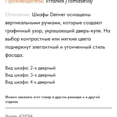
Производитель:
Италия /Tomasella/
Описание:
Шкафы Denver оснащены
вертикальными ручками, которые создают
графичный узор, украшающий дверь-купе. На
выбор контрастные или мягкие цвета
подчеркнут элегантный и утонченный стиль
фасада.
НАЛИЧИЕ
SALE
МАТРАСЫ
ДОСТАВКА И ОПЛАТА
ОТЗЫВЫ
КОНТАКТЫ
Вид шкафа: 2-х дверный
Вид шкафа: 3-х дверный
СТЕНКИ
КРОВАТИ
КОМНАТЫ
Вид шкафа: 4 х дверный
СТЕЛЛАЖИ
КРОВАТИ
ПИСЬМЕННЫЕ
БУФЕТЫ
ТУМБЫ И КОМОДЫ
СТОЛЫ
Можно заказать этот товар в другом размере и в другой 
СТОЛЫ
ШКАФЫ-КУПЕ
ПОЛКИ
отделке
СТУЛЬЯ
РАСПАШНЫЕ ШКАФЫ
ГАРДЕРОБНЫЕ
Модель: ATHENA
ЗЕРКАЛА