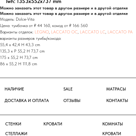
lwh: 1353x552x737 mm
ГАРДЕРОБНЫЕ
Можно заказать этот товар в другом размере и в другой отделке
Можно заказать этот товар в другом размере и в другой отделке
ЗЕРКАЛА
Модель: Dolce-Vita
Цена: тумбочка от ₽ 44 160, комод от ₽ 166 560
ПОСТЕРЫ
СТОЛИКИ
Варианты отделок:
LEGNO
,
LACCATO OC
,
LACCATO LC
,
LACCATO PA
ЧАСЫ
ДЛЯ СИДЕНЬЯ
варианты размеров тумбы/комода:
КОВРЫ
ПОЛКИ
55,4 х 42,4 H 43,3 cm
ПЛЕДЫ
ПРИХОЖАЯ
135,3 х P 55,2 H 73,7 cm
ОБОИ
ЗЕРКАЛА
175 х 55,2 H 73,7 cm
ГАРДЕРОБНЫЕ
ДОПОЛНЕНИЯ
86 х 55,2 H 111,8 cm
ПОДУШКИ
МО, р.п. Новоивановское, ул.
Луговая д. 1, ТК ТРИ КИТА 3 этаж
GRUPPO
+7 (495) 649-20-30
+7 (926) 115-32-85