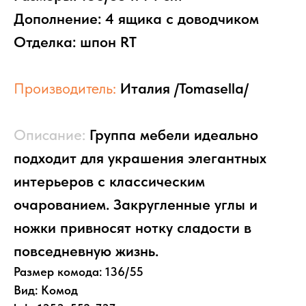
Дополнение: 4 ящика с доводчиком
Отделка: шпон RT
Производитель:
Италия /Tomasella/
Описание:
Группа мебели идеально
подходит для украшения элегантных
интерьеров с классическим
НАЛИЧИЕ
SALE
МАТРАСЫ
очарованием. Закругленные углы и
ДОСТАВКА И ОПЛАТА
ОТЗЫВЫ
КОНТАКТЫ
ножки привносят нотку сладости в
СТЕНКИ
КРОВАТИ
КОМНАТЫ
повседневную жизнь.
СТЕЛЛАЖИ
КРОВАТИ
Размер комода: 136/55
ПИСЬМЕННЫЕ
БУФЕТЫ
ТУМБЫ И КОМОДЫ
СТОЛЫ
Вид: Комод
СТОЛЫ
ШКАФЫ-КУПЕ
ПОЛКИ
СТУЛЬЯ
РАСПАШНЫЕ ШКАФЫ