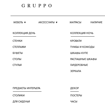
GRUPPO
МО,
Луг
АКСЕССУАРЫ ▼
SA
МЕБЕЛЬ ▼
МАТРАСЫ
НАЛИЧИЕ
КОЛЛЕКЦИЯ ДЕНЬ
КОЛЛЕКЦИЯ НОЧЬ
СТЕНКИ
КРОВАТИ
СТЕЛЛАЖИ
ТУМБЫ И КОМОДЫ
БУФЕТЫ
ШКАФЫ-КУПЕ
СТОЛЫ
РАСПАШНЫЕ ШКАФЫ
СТУЛЬЯ
ГАРДЕРОБНЫЕ
ЗЕРКАЛА
ПРЕДМЕТЫ ИНТЕРЬЕРА
ДЕКОР
СТОЛИКИ
ПОСТЕРЫ
ДЛЯ СИДЕНЬЯ
ЧАСЫ
ПОЛКИ
КОВРЫ
ПРИХОЖАЯ
ПЛЕДЫ