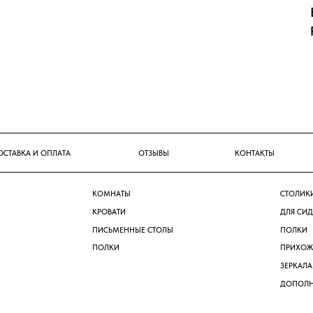
И ОПЛАТА
ОТЗЫВЫ
КОНТАКТЫ
КОМНАТЫ
СТОЛИКИ
КРОВАТИ
ДЛЯ СИДЕНЬЯ
ПИСЬМЕННЫЕ СТОЛЫ
ПОЛКИ
ПОЛКИ
ПРИХОЖАЯ
ЗЕРКАЛА
ДОПОЛНЕНИЯ
О, р.п. Новоивановское, ул.
уговая д. 1, ТК ТРИ КИТА 3 этаж