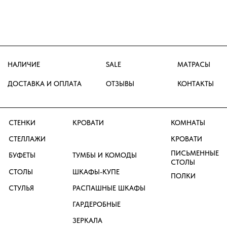
МО, р.п. Новоивановское, ул.
Луговая д. 1, ТК ТРИ КИТА 3 этаж
GRUPPO
+7 (495) 649-20-30
+7 (926) 115-32-85