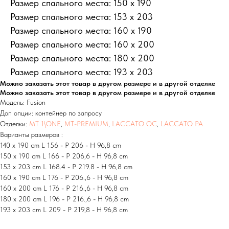
Размер спального места: 150 х 190
НАЛИЧИЕ
SALE
МАТРАСЫ
Размер спального места: 153 x 203
ДОСТАВКА И ОПЛАТА
ОТЗЫВЫ
КОНТАКТЫ
Размер спального места: 160 x 190
Размер спального места: 160 x 200
Размер спального места: 180 x 200
СТЕНКИ
КРОВАТИ
КОМНАТЫ
СТЕЛЛАЖИ
КРОВАТИ
Размер спального места: 193 x 203
ПИСЬМЕННЫЕ
БУФЕТЫ
ТУМБЫ И КОМОДЫ
Можно заказать этот товар в другом размере и в другой отделке
СТОЛЫ
СТОЛЫ
ШКАФЫ-КУПЕ
Можно заказать этот товар в другом размере и в другой отделке
ПОЛКИ
Модель: Fusion
СТУЛЬЯ
РАСПАШНЫЕ ШКАФЫ
Доп опции: контейнер по запросу
ГАРДЕРОБНЫЕ
Отделки:
MT 1\ONE
,
MT-PREMIUM
,
LACCATO OC
,
LACCATO PA
ЗЕРКАЛА
Варианты размеров :
140 x 190 cm L 156 - P 206 - H 96,8 cm
ПОСТЕРЫ
СТОЛИКИ
150 x 190 cm L 166 - P 206,6 - H 96,8 cm
ЧАСЫ
ДЛЯ СИДЕНЬЯ
153 x 203 cm L 168.4 - P 219.8 - H 96,8 cm
КОВРЫ
ПОЛКИ
160 x 190 cm L 176 - P 206.,6 - H 96,8 cm
ПЛЕДЫ
ПРИХОЖАЯ
160 x 200 cm L 176 - P 216.,6 - H 96,8 cm
ОБОИ
ЗЕРКАЛА
180 x 200 cm L 196 - P 216.,6 - H 96,8 cm
ГАРДЕРОБНЫЕ
ДОПОЛНЕНИЯ
193 x 203 cm L 209 - P 219,8 - H 96,8 cm
ПОДУШКИ