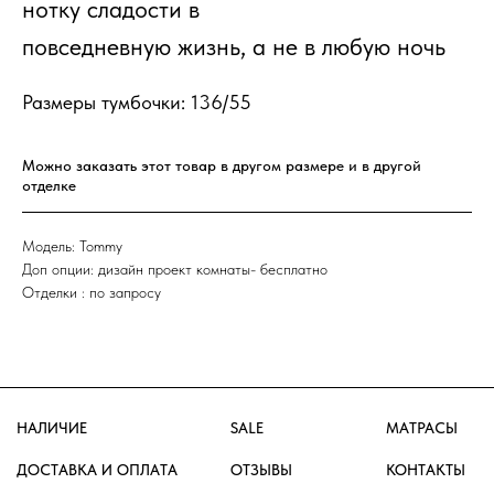
нотку сладости в
ПОСТЕРЫ
СТОЛИКИ
повседневную жизнь, а не в любую ночь
ЧАСЫ
ДЛЯ СИДЕНЬЯ
КОВРЫ
ПОЛКИ
Размеры тумбочки: 136/55
ПЛЕДЫ
ПРИХОЖАЯ
ОБОИ
ЗЕРКАЛА
ГАРДЕРОБНЫЕ
ДОПОЛНЕНИЯ
Можно заказать этот товар в другом размере и в другой 
ПОДУШКИ
отделке
МО, р.п. Новоивановское, ул.
Модель: Tommy
Луговая д. 1, ТК ТРИ КИТА 3 этаж
Доп опции: дизайн проект комнаты- бесплатно
Отделки : по запросу
GRUPPO
+7 (495) 649-20-30
+7 (926) 115-32-85