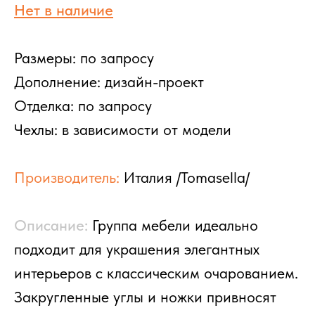
Нет в наличие
Размеры: по запросу
Дополнение: дизайн-проект
Отделка: по запросу
Чехлы: в зависимости от модели
НАЛИЧИЕ
SALE
МАТРАСЫ
ДОСТАВКА И ОПЛАТА
ОТЗЫВЫ
КОНТАКТЫ
Производитель:
Италия /Tomasella/
СТЕНКИ
КРОВАТИ
КОМНАТЫ
Описание:
Группа мебели идеально
СТЕЛЛАЖИ
КРОВАТИ
ПИСЬМЕННЫЕ
БУФЕТЫ
ТУМБЫ И КОМОДЫ
подходит для украшения элегантных
СТОЛЫ
СТОЛЫ
ШКАФЫ-КУПЕ
ПОЛКИ
интерьеров с классическим очарованием.
СТУЛЬЯ
РАСПАШНЫЕ ШКАФЫ
ГАРДЕРОБНЫЕ
Закругленные углы и ножки привносят
ЗЕРКАЛА